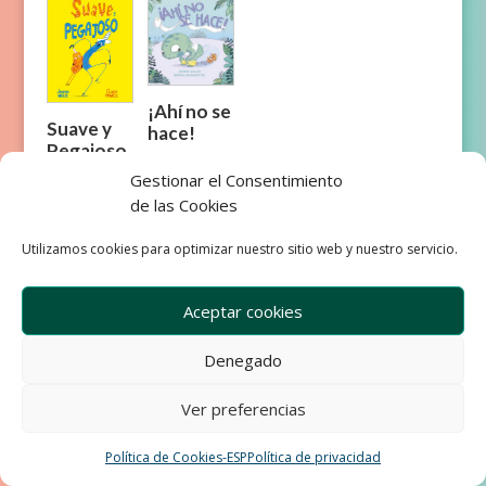
¡Ahí no se
Suave y
hace!
Pegajoso
Gestionar el Consentimiento
de las Cookies
Utilizamos cookies para optimizar nuestro sitio web y nuestro servicio.
Aceptar cookies
Empresa
Aviso Legal
Condiciones de Venta
Denegado
Política de privacidad
Política de Cookies
Development & Design by Ixole
Ver preferencias
Política de Cookies-ESP
Política de privacidad