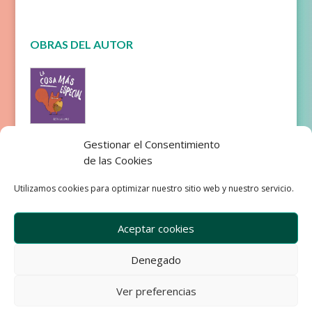
OBRAS DEL AUTOR
La cosa
Gestionar el Consentimiento
más
de las Cookies
especial
Utilizamos cookies para optimizar nuestro sitio web y nuestro servicio.
Aceptar cookies
Denegado
Empresa
Aviso Legal
Condiciones de Venta
Ver preferencias
Política de privacidad
Política de Cookies