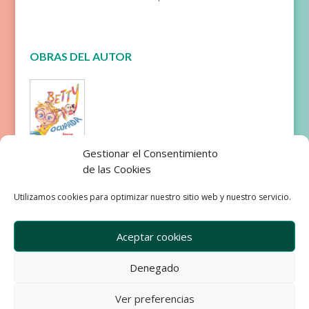
OBRAS DEL AUTOR
Gestionar el Consentimiento
Betty
de las Cookies
ocupada
Utilizamos cookies para optimizar nuestro sitio web y nuestro servicio.
Aceptar cookies
Denegado
Empresa
Aviso Legal
Condiciones de Venta
Ver preferencias