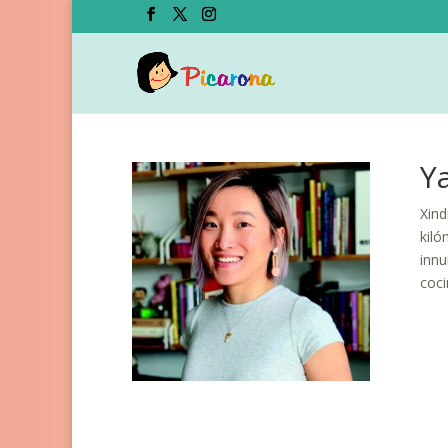
Ya
Xind
kiló
innu
coci