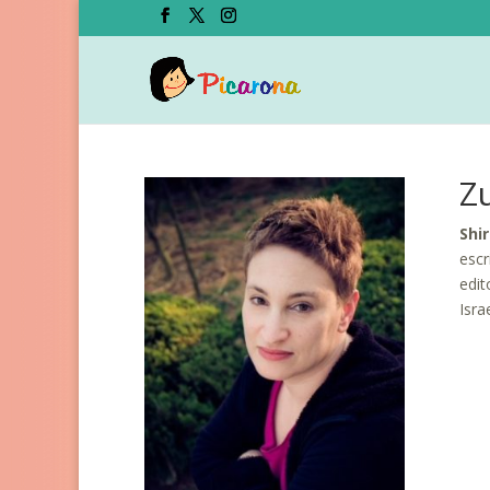
Zu
Shir
escr
edit
Israe