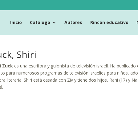
Inicio
Catálogo
Autores
Rincón educativo
ck, Shiri
i Zuck
es una escritora y guionista de televisión israelí. Ha publicado q
ito para numerosos programas de televisión israelíes para niños, ad
ora literaria. Shiri está casada con Ziv y tiene dos hijos, Rani (17) y 
l.