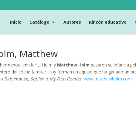
Inicio
Catálogo
Autores
Rincón educativo
olm, Matthew
hermanos Jennifer L. Holm y
Matthew Holm
pasaron su infancia pel
ntero del coche familiar. Hoy forman un equipo que ha ganado un pre
mo
Babymouse
,
Squish
o
My First Comics
.
www.matthewholm.com