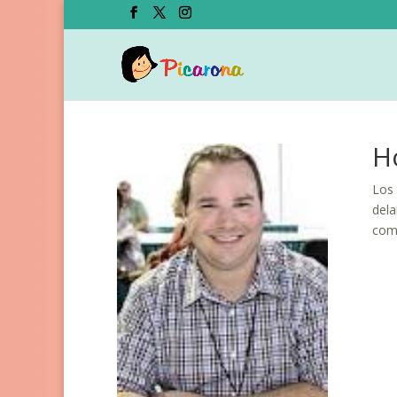
H
Los 
dela
co