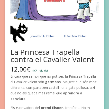
La Princesa Trapella
contra el Cavaller Valent
12,00
€
(IVA incluido)
Encara que sembli que no pot ser, la Princesa Trapella i
el Cavaller Valent són
germans
. Malgrat que són molt
diferents, comparteixen castell i una gata pollosa, així
que no els queda més remei que
aprendre a
conviure
.
Els guanyadors del
premi Eisner
, Jennifer L. Holm i