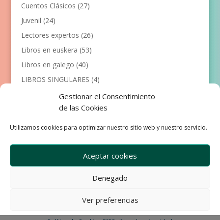
Cuentos Clásicos
(27)
Juvenil
(24)
Lectores expertos
(26)
Libros en euskera
(53)
Libros en galego
(40)
LIBROS SINGULARES
(4)
Llibres en català
(117)
Gestionar el Consentimiento
de las Cookies
Manualidades
(53)
Primeros lectores
(101)
Utilizamos cookies para optimizar nuestro sitio web y nuestro servicio.
Próximas Publicaciones
(12)
Aceptar cookies
Denegado
Empresa
Aviso Legal
Condiciones de Venta
Ver preferencias
Política de privacidad
Política de Cookies