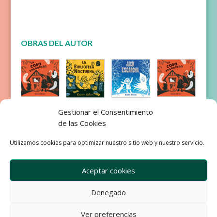
OBRAS DEL AUTOR
La casa
La casa
La
Jack
Gestionar el Consentimiento
encantad
encantad
biblioteca
Escarcha
de las Cookies
a
a
nocturna
Utilizamos cookies para optimizar nuestro sitio web y nuestro servicio.
Aceptar cookies
Denegado
Empresa
Aviso Legal
Condiciones de Venta
Ver preferencias