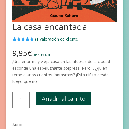
La casa encantada
(
1
valoración de cliente)
Valorado
1
con
5.00
de
9,95
€
5 en base
(IVA incluido)
a
valoración
¡Una enorme y vieja casa en las afueras de la ciudad
de un
cliente
esconde una espeluznante sorpresa! Pero… ¿quién
teme a unos cuantos fantasmas? ¡Esta niñita desde
luego que no!
La
Añadir al carrito
casa
encantada
cantidad
Autor: