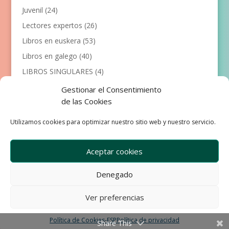
Juvenil
(24)
Lectores expertos
(26)
Libros en euskera
(53)
Libros en galego
(40)
LIBROS SINGULARES
(4)
Llibres en català
(117)
Gestionar el Consentimiento
de las Cookies
Manualidades
(53)
Primeros lectores
(101)
Utilizamos cookies para optimizar nuestro sitio web y nuestro servicio.
Próximas Publicaciones
(12)
Aceptar cookies
Denegado
Empresa
Aviso Legal
Condiciones de Venta
Ver preferencias
Política de privacidad
Política de Cookies
Política de Cookies-ESP
Política de privacidad
Share This
Development & Design by Ixole