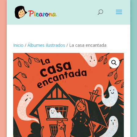
Inicio
/
Álbumes ilustrados
/ La casa encantada