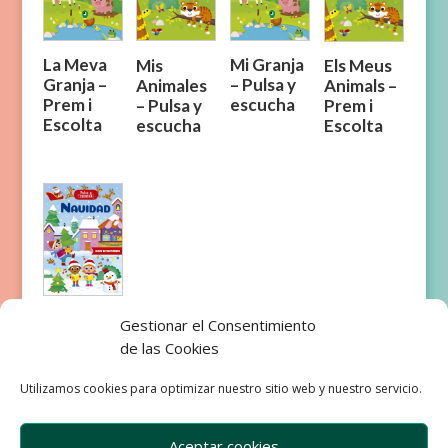
Mi Granja
La Meva
Mis
Els Meus
– Pulsa y
Granja –
Animales
Animals –
escucha
Prem i
– Pulsa y
Prem i
Escolta
escucha
Escolta
Navidad –
Gestionar el Consentimiento
pulsa y
de las Cookies
escucha
Utilizamos cookies para optimizar nuestro sitio web y nuestro servicio.
Aceptar cookies