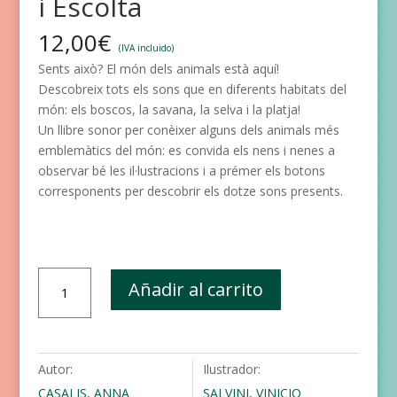
i Escolta
12,00
€
(IVA incluido)
Sents això? El món dels animals està aquí!
Descobreix tots els sons que en diferents habitats del
món: els boscos, la savana, la selva i la platja!
Un llibre sonor per conèixer alguns dels animals més
emblemàtics del món: es convida els nens i nenes a
observar bé les il·lustracions i a prémer els botons
corresponents per descobrir els dotze sons presents.
Els
Añadir al carrito
Meus
Animals
-
Prem
Autor:
Ilustrador:
i
CASALIS, ANNA
SALVINI, VINICIO