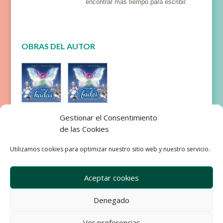
encontrar más tiempo para escribir.
OBRAS DEL AUTOR
Mi libro
El meu
Gestionar el Consentimiento
de hadas
llibre de
de las Cookies
fades
Utilizamos cookies para optimizar nuestro sitio web y nuestro servicio.
Aceptar cookies
Denegado
Empresa
Aviso Legal
Condiciones de Venta
Ver preferencias