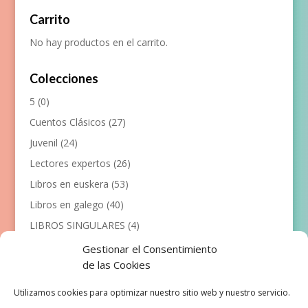
Carrito
No hay productos en el carrito.
Colecciones
5
(0)
Cuentos Clásicos
(27)
Juvenil
(24)
Lectores expertos
(26)
Libros en euskera
(53)
Libros en galego
(40)
LIBROS SINGULARES
(4)
Llibres en català
(117)
Gestionar el Consentimiento
de las Cookies
Manualidades
(53)
Primeros lectores
(101)
Utilizamos cookies para optimizar nuestro sitio web y nuestro servicio.
Próximas Publicaciones
(12)