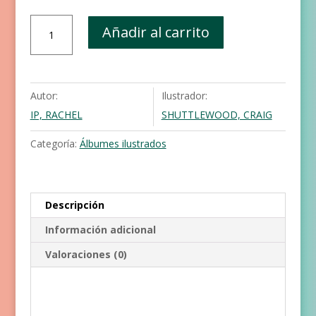
Mi
Añadir al carrito
libro
de
hadas
cantidad
Autor:
Ilustrador:
IP, RACHEL
SHUTTLEWOOD, CRAIG
Categoría:
Álbumes ilustrados
Descripción
Información adicional
Valoraciones (0)