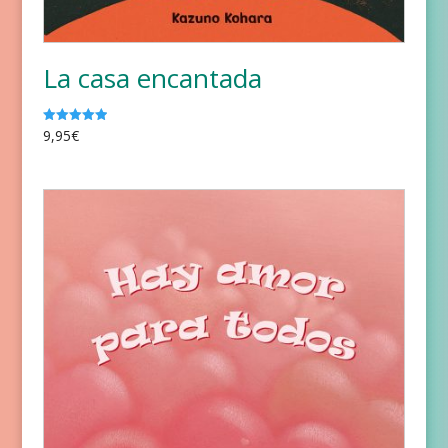
La casa encantada
9,95
€
Valorado
con
5.00
de 5