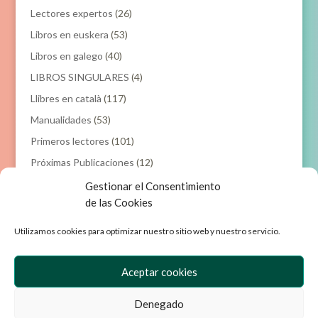
Lectores expertos
(26)
Libros en euskera
(53)
Libros en galego
(40)
LIBROS SINGULARES
(4)
Llibres en català
(117)
Manualidades
(53)
Primeros lectores
(101)
Próximas Publicaciones
(12)
Gestionar el Consentimiento
Filtrar por precio
de las Cookies
Utilizamos cookies para optimizar nuestro sitio web y nuestro servicio.
Precio
Precio
Precio:
0€
—
20€
Filtrar
mínimo
máxim
Aceptar cookies
Denegado
Empresa
Aviso Legal