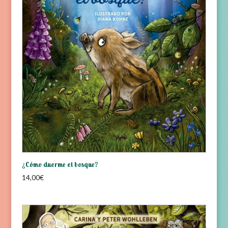
¿Cómo duerme el bosque?
14,00
€