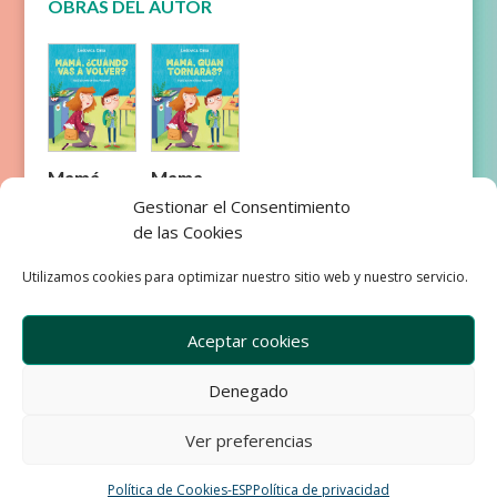
OBRAS DEL AUTOR
Mamá,
Mama,
¿cuándo
quan
Gestionar el Consentimiento
vas a
tornaràs?
de las Cookies
volver?
Utilizamos cookies para optimizar nuestro sitio web y nuestro servicio.
Aceptar cookies
Denegado
Empresa
Aviso Legal
Condiciones de Venta
Ver preferencias
Política de privacidad
Política de Cookies
Política de Cookies-ESP
Política de privacidad