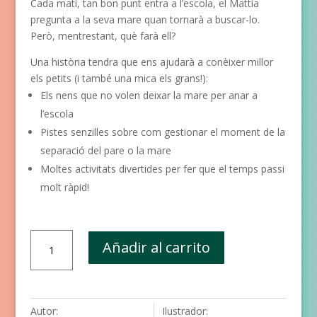
Cada matí, tan bon punt entra a l’escola, el Mattia
de un
cliente
pregunta a la seva mare quan tornarà a buscar-lo.
Però, mentrestant, què farà ell?
Una història tendra que ens ajudarà a conèixer millor
els petits (i també una mica els grans!):
Els nens que no volen deixar la mare per anar a
l’escola
Pistes senzilles sobre com gestionar el moment de la
separació del pare o la mare
Moltes activitats divertides per fer que el temps passi
molt ràpid!
Mama,
Añadir al carrito
quan
tornaràs?
cantidad
Autor:
Ilustrador: