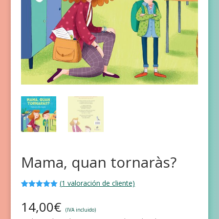
Mama, quan tornaràs?
(
1
valoración de cliente)
Valorado
1
con
5.00
de
14,00
€
5 en base
(IVA incluido)
a
valoración