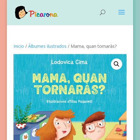
Inicio
/
Álbumes ilustrados
/ Mama, quan tornaràs?