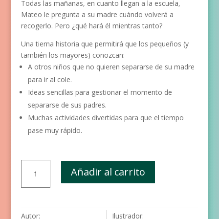
Todas las mañanas, en cuanto llegan a la escuela,
Mateo le pregunta a su madre cuándo volverá a
recogerlo. Pero ¿qué hará él mientras tanto?
Una tierna historia que permitirá que los pequeños (y
también los mayores) conozcan:
A otros niños que no quieren separarse de su madre
para ir al cole.
Ideas sencillas para gestionar el momento de
separarse de sus padres.
Muchas actividades divertidas para que el tiempo
pase muy rápido.
Mamá,
Añadir al carrito
¿cuándo
vas
a
volver?
Autor:
Ilustrador: