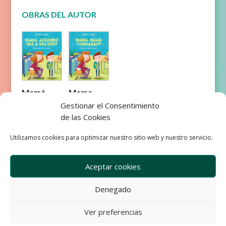
OBRAS DEL AUTOR
Mamá,
Mama,
¿cuándo
quan
Gestionar el Consentimiento
vas a
tornaràs?
de las Cookies
volver?
Utilizamos cookies para optimizar nuestro sitio web y nuestro servicio.
Aceptar cookies
Denegado
Empresa
Aviso Legal
Condiciones de Venta
Ver preferencias
Política de privacidad
Política de Cookies