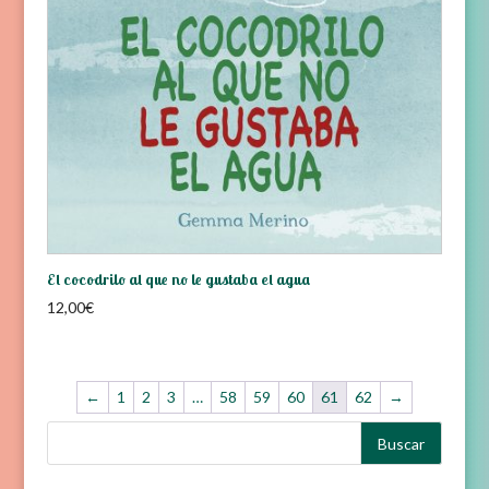
El cocodrilo al que no le gustaba el agua
12,00
€
←
1
2
3
…
58
59
60
61
62
→