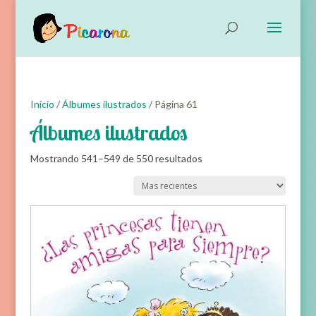
Inicio
/
Álbumes ilustrados
/ Página 61
Álbumes ilustrados
Ordenado
Mostrando 541–549 de 550 resultados
por
Ordena
los
últimos