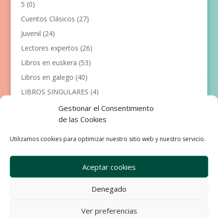
5
(0)
Cuentos Clásicos
(27)
Juvenil
(24)
Lectores expertos
(26)
Libros en euskera
(53)
Libros en galego
(40)
LIBROS SINGULARES
(4)
Llibres en català
(117)
Gestionar el Consentimiento
de las Cookies
Manualidades
(53)
Primeros lectores
(101)
Utilizamos cookies para optimizar nuestro sitio web y nuestro servicio.
Próximas Publicaciones
(12)
Aceptar cookies
Denegado
Empresa
Aviso Legal
Condiciones de Venta
Ver preferencias