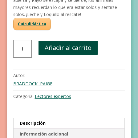
abierta y Rayo se escapa y se pierde, los animales
mayores recuerdan lo que era estar solos y sentirse
solos. ¡Leche y Loquillo al rescate!
Guía didáctica
Rayo,
Añadir al carrito
leche
y
loquillo:
problemas
Autor:
caninos
BRADDOCK, PAIGE
cantidad
Categoría:
Lectores expertos
Descripción
Información adicional