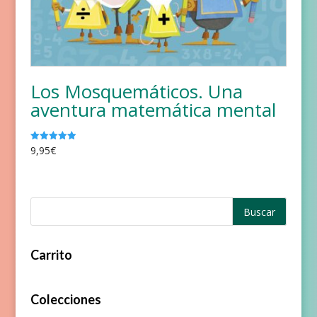
Los Mosquemáticos. Una
aventura matemática mental
9,95
€
Valorado
con
5.00
de 5
Carrito
Colecciones