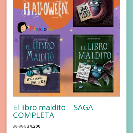
El libro maldito – SAGA
COMPLETA
El
El
36,00
€
34,20
€
precio
precio