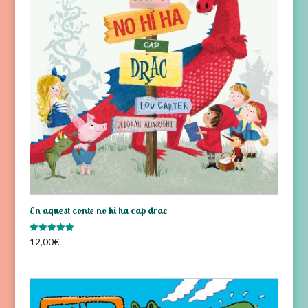
En aquest conte no hi ha cap drac
Valorado
12,00
€
con
5.00
de 5