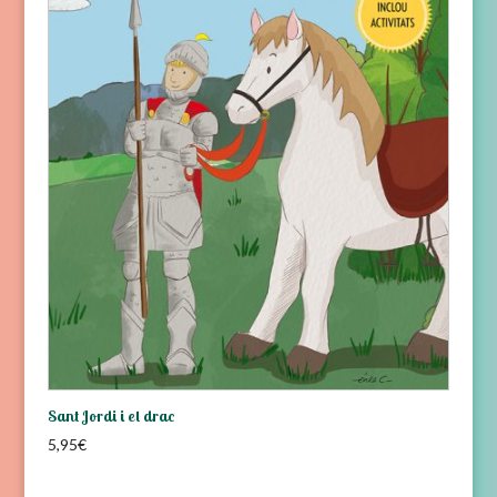
Sant Jordi i el drac
5,95
€