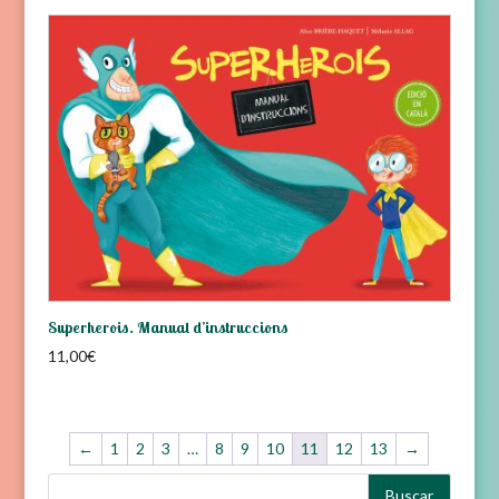
Superherois. Manual d’instruccions
11,00
€
←
1
2
3
…
8
9
10
11
12
13
→