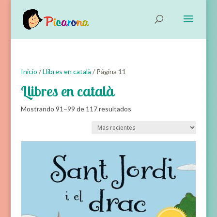
Inicio
/
Llibres en català
/ Página 11
Llibres en català
Ordenado
Mostrando 91–99 de 117 resultados
por
Ordena
los
últimos