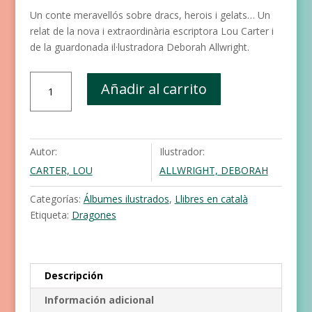
Un conte meravellós sobre dracs, herois i gelats… Un
relat de la nova i extraordinària escriptora Lou Carter i
de la guardonada il·lustradora Deborah Allwright.
En
Añadir al carrito
aquest
conte
no
hi
Autor:
Ilustrador:
ha
CARTER, LOU
ALLWRIGHT, DEBORAH
cap
drac
Categorías:
Álbumes ilustrados
,
Llibres en català
cantidad
Etiqueta:
Dragones
Descripción
Información adicional