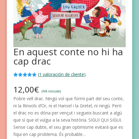
En aquest conte no hi ha
cap drac
(
1
valoración de cliente)
Valorado
1
con
5.00
de
12,00
€
5 en base
(IVA incluido)
a
valoración
Pobre vell drac. Ningú vol que formi part del seu conte,
de un
cliente
ni la Rinxols d’Or, ni el Hansel i la Gretel, ni ningú. Però
el drac no es dóna per vençut i segueix buscant a algú
que sí que el vulgui a la seva història. SIGUI QUI SIGUI.
Sense cap dubte, el seu gran optimisme evitarà que es
fiqui en cap problema. És probable…