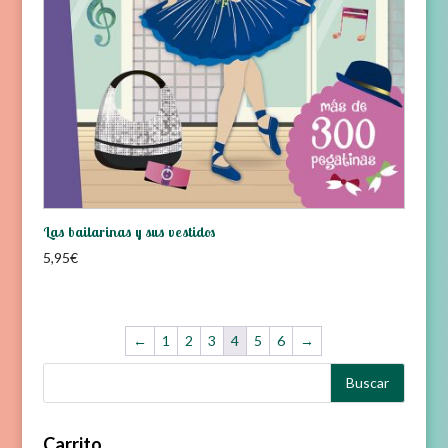
Las bailarinas y sus vestidos
5,95
€
←
1
2
3
4
5
6
→
Carrito