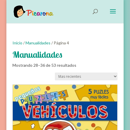
Inicio
/
Manualidades
/ Página 4
Manualidades
Ordenado
Mostrando 28–36 de 53 resultados
por
Ordena
los
últimos