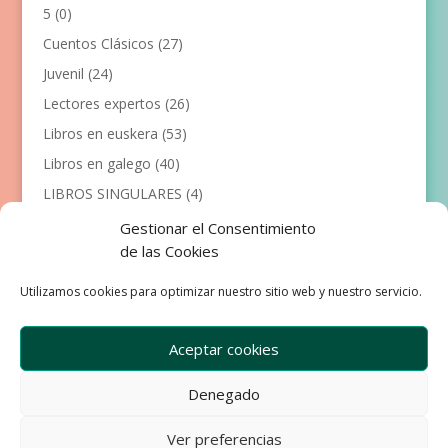
5
(0)
Cuentos Clásicos
(27)
Juvenil
(24)
Lectores expertos
(26)
Libros en euskera
(53)
Libros en galego
(40)
LIBROS SINGULARES
(4)
Llibres en català
(117)
Gestionar el Consentimiento
de las Cookies
Manualidades
(53)
Primeros lectores
(101)
Utilizamos cookies para optimizar nuestro sitio web y nuestro servicio.
Próximas Publicaciones
(12)
Aceptar cookies
Denegado
Empresa
Aviso Legal
Condiciones de Venta
Ver preferencias