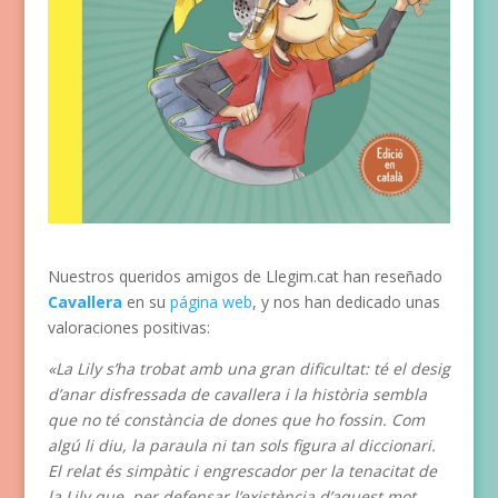
Nuestros queridos amigos de Llegim.cat han reseñado
Cavallera
en su
página web
, y nos han dedicado unas
valoraciones positivas:
«La Lily s’ha trobat amb una gran dificultat: té el desig
d’anar disfressada de cavallera i la història sembla
que no té constància de dones que ho fossin. Com
algú li diu, la paraula ni tan sols figura al diccionari.
El relat és simpàtic i engrescador per la tenacitat de
la Lily que, per defensar l’existència d’aquest mot,