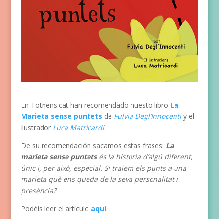
En Totnens.cat han recomendado nuesto libro
La
Marieta sense puntets
de
Fulvia Degl’Innocenti
y el
ilustrador
Luca Matricardi
.
De su recomendación sacamos estas frases:
La
marieta sense puntets
és la història d’algú diferent,
únic i, per això, especial. Si traiem els punts a una
marieta què ens queda de la seva personalitat i
presència?
Podéis leer el artículo
aquí
.