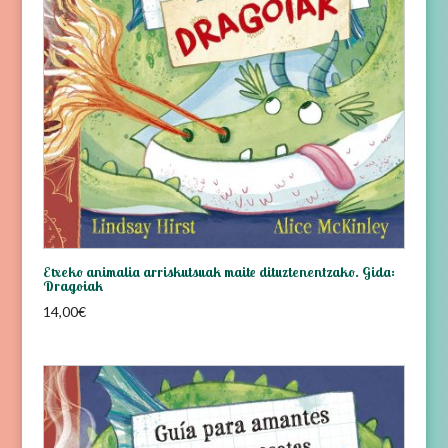
Etxeko animalia arriskutsuak maite dituztenentzako. Gida:
Dragoiak
14,00
€