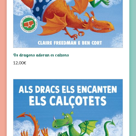
Os dragons adoran os calzons
12,00
€