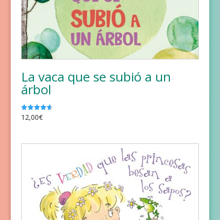
La vaca que se subió a un
árbol
12,00
€
Valorado
con
4.67
de 5