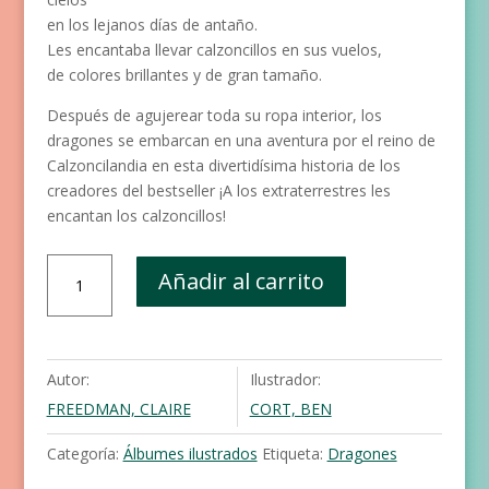
en los lejanos días de antaño.
Les encantaba llevar calzoncillos en sus vuelos,
de colores brillantes y de gran tamaño.
Después de agujerear toda su ropa interior, los
dragones se embarcan en una aventura por el reino de
Calzoncilandia en esta divertidísima historia de los
creadores del bestseller ¡A los extraterrestres les
encantan los calzoncillos!
Los
Añadir al carrito
dragones
adoran
los
calzoncillos
Autor:
Ilustrador:
cantidad
FREEDMAN, CLAIRE
CORT, BEN
Categoría:
Álbumes ilustrados
Etiqueta:
Dragones