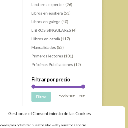
Lectores expertos
(26)
Libros en euskera
(53)
Libros en galego
(40)
LIBROS SINGULARES
(4)
Llibres en català
(117)
Manualidades
(53)
Primeros lectores
(101)
Próximas Publicaciones
(12)
Filtrar por precio
Precio
Precio
Precio:
10€
—
20€
Filtrar
mínimo
máximo
Gestionar el Consentimiento de las Cookies
okies para optimizar nuestro sitio web y nuestro servicio.
elopment & Design by Ixole