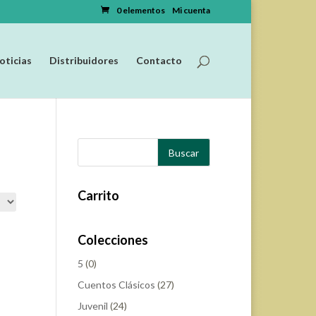
0 elementos
Mi cuenta
oticias
Distribuidores
Contacto
Carrito
Ordenar
Colecciones
5
(0)
Cuentos Clásicos
(27)
Juvenil
(24)