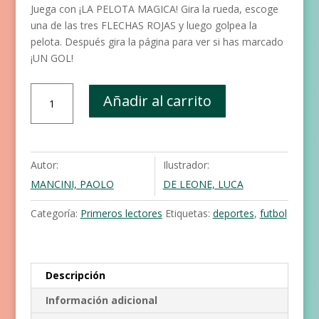
Juega con ¡LA PELOTA MAGICA! Gira la rueda, escoge
una de las tres FLECHAS ROJAS y luego golpea la
pelota. Después gira la página para ver si has marcado
¡UN GOL!
El
Añadir al carrito
manual
de
fútbol
cantidad
Autor:
Ilustrador:
MANCINI, PAOLO
DE LEONE, LUCA
Categoría:
Primeros lectores
Etiquetas:
deportes
,
futbol
Descripción
Información adicional