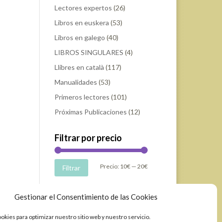
Lectores expertos
(26)
Libros en euskera
(53)
Libros en galego
(40)
LIBROS SINGULARES
(4)
Llibres en català
(117)
Manualidades
(53)
Primeros lectores
(101)
Próximas Publicaciones
(12)
Filtrar por precio
Precio
Precio
Precio:
10€
—
20€
Filtrar
mínimo
máximo
Gestionar el Consentimiento de las Cookies
okies para optimizar nuestro sitio web y nuestro servicio.
elopment & Design by Ixole