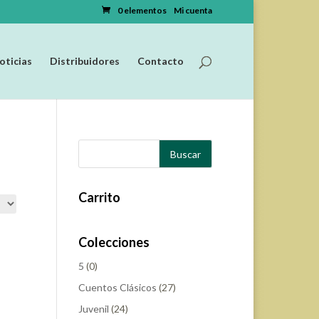
0 elementos
Mi cuenta
oticias
Distribuidores
Contacto
Carrito
Ordenar
Colecciones
5
(0)
Cuentos Clásicos
(27)
Juvenil
(24)