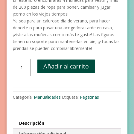
En este libro encontrarás 4 muñecas para vestir y más
de 200 piezas de ropa para poner, cambiar y jugar,
¡como en los viejos tiempos!
Ya sea para un caluroso día de verano, para hacer
deporte o para pasar una acogedora tarde en casa,
¡viste a las muñecas como más te guste! Las figuras
tienen un soporte para mantenerlas en pie, ¡y todas las
prendas se pueden combinar libremente!
Vistiendo
Añadir al carrito
a
mis
muñecas
cantidad
Categoría:
Manualidades
Etiqueta:
Pegatinas
Descripción
Información adicional