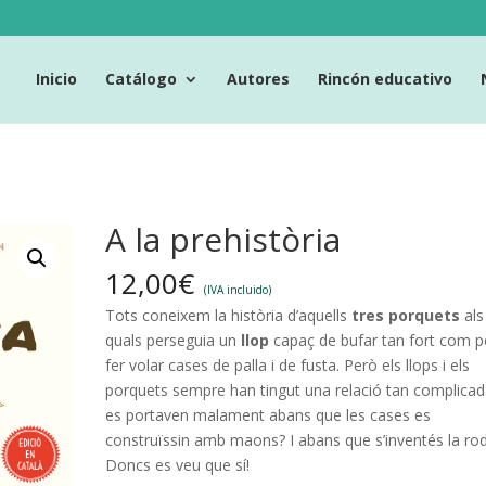
Inicio
Catálogo
Autores
Rincón educativo
A la prehistòria
12,00
€
(IVA incluido)
Tots coneixem la història d’aquells
tres porquets
als
quals perseguia un
llop
capaç de bufar tan fort com p
fer volar cases de palla i de fusta. Però els llops i els
porquets sempre han tingut una relació tan complicad
es portaven malament abans que les cases es
construïssin amb maons? I abans que s’inventés la ro
Doncs es veu que sí!