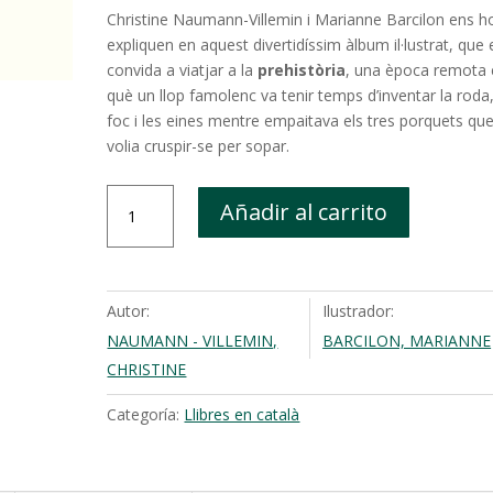
Christine Naumann-Villemin i Marianne Barcilon ens h
expliquen en aquest divertidíssim àlbum il·lustrat, que
convida a viatjar a la
prehistòria
, una època remota
què un llop famolenc va tenir temps d’inventar la roda,
foc i les eines mentre empaitava els tres porquets qu
volia cruspir-se per sopar.
A
Añadir al carrito
la
prehistòria
cantidad
Autor:
Ilustrador:
NAUMANN - VILLEMIN,
BARCILON, MARIANNE
CHRISTINE
Categoría:
Llibres en català