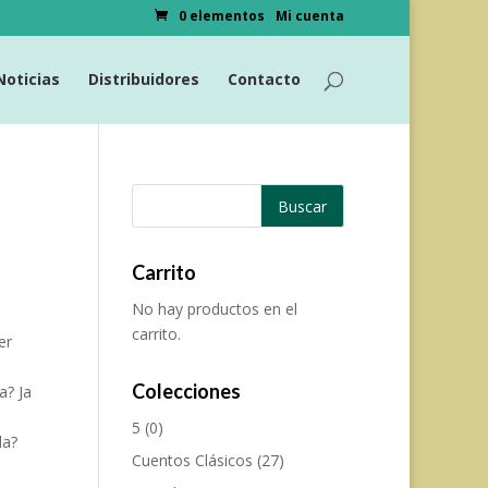
0 elementos
Mi cuenta
Noticias
Distribuidores
Contacto
Carrito
No hay productos en el
carrito.
er
Colecciones
a? Ja
5
(0)
da?
Cuentos Clásicos
(27)