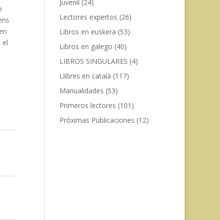
Juvenil
(24)
o
Lectores expertos
(26)
 ens
 en
Libros en euskera
(53)
 el
Libros en galego
(40)
e
LIBROS SINGULARES
(4)
Llibres en català
(117)
Manualidades
(53)
Primeros lectores
(101)
Próximas Publicaciones
(12)