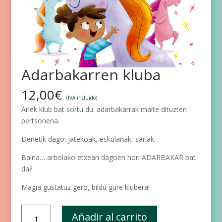
Adarbakarren kluba
12,00
€
(IVA incluido)
Anek klub bat sortu du: adarbakarrak maite dituzten
pertsonena.
Denetik dago: jatekoak, eskulanak, sariak…
Baina… arbolako etxean dagoen hori ADARBAKAR bat
da?
Magia gustatuz gero, bildu gure klubera!
Adarbakarren
Añadir al carrito
kluba