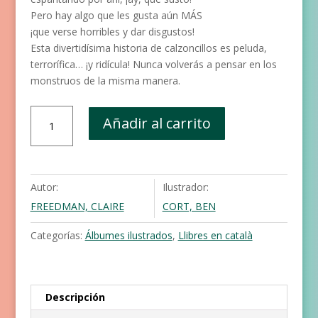
Pero hay algo que les gusta aún MÁS
¡que verse horribles y dar disgustos!
Esta divertidísima historia de calzoncillos es peluda,
terrorífica… ¡y ridícula! Nunca volverás a pensar en los
monstruos de la misma manera.
Als
Añadir al carrito
monstres
els
encanten
els
Autor:
Ilustrador:
calçotets
FREEDMAN, CLAIRE
CORT, BEN
cantidad
Categorías:
Álbumes ilustrados
,
Llibres en català
Descripción