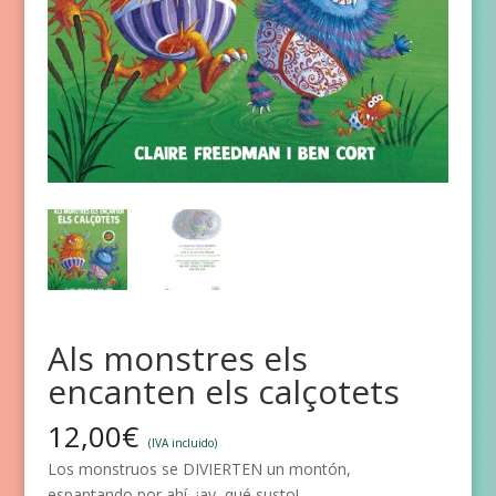
Als monstres els
encanten els calçotets
12,00
€
(IVA incluido)
Los monstruos se DIVIERTEN un montón,
espantando por ahí, ¡ay, qué susto!