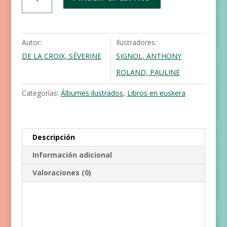
jarri
nahi
ez
zuen
Autor:
Ilustradores:
oiloa
DE LA CROIX, SÉVERINE
SIGNOL, ANTHONY
cantidad
ROLAND, PAULINE
Categorías:
Álbumes ilustrados
,
Libros en euskera
Descripción
Información adicional
Valoraciones (0)