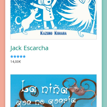
Jack Escarcha
14,00
€
Valorado
con
5.00
de 5