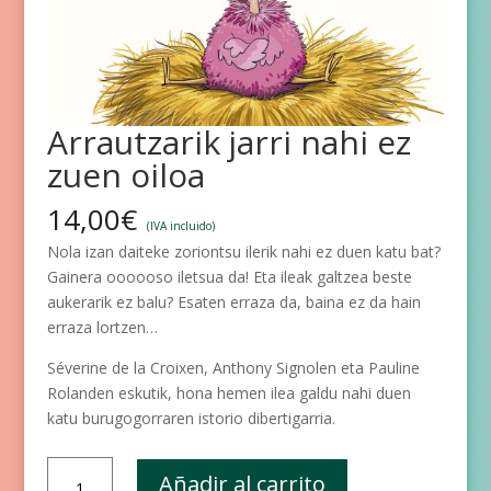
Arrautzarik jarri nahi ez
zuen oiloa
14,00
€
(IVA incluido)
Nola izan daiteke zoriontsu ilerik nahi ez duen katu bat?
Gainera oooooso iletsua da! Eta ileak galtzea beste
aukerarik ez balu? Esaten erraza da, baina ez da hain
erraza lortzen…
Séverine de la Croixen, Anthony Signolen eta Pauline
Rolanden eskutik, hona hemen ilea galdu nahi duen
katu burugogorraren istorio dibertigarria.
Arrautzarik
Añadir al carrito