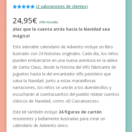
(
2
valoraciones de clientes)
Valorado
2
con
5.00
de
24,95
€
5 en base
(IVA incluido)
a
¡Haz que la cuenta atrás hacia la Navidad sea
valoracione
s de
mágica!
clientes
Este adorable calendario de Adviento incluye un libro
ilustrado con 24 historias originales. Cada día, los niños
pueden embarcarse en una nueva aventura en la aldea
de Santa Claus, desde la historia del elfo fabricante de
juguetes hasta la del encantador elfo pastelero que
salva la Navidad. Junto a estas maravillosas
narraciones, los niños se unirán a los duendecillos y
escucharán al cuentacuentos del pueblo relatar cuentos
clásicos de Navidad, como «El Cascanueces».
Este kit también incluye
24 figuras de cartón
resistentes y bellamente ilustradas para crear un
calendario de Adviento único.