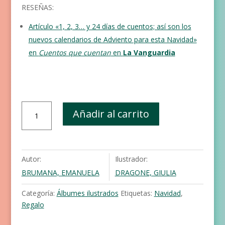
RESEÑAS:
Artículo «1, 2, 3… y 24 días de cuentos; así son los
nuevos calendarios de Adviento para esta Navidad»
en
Cuentos que cuentan
en
La Vanguardia
Aventuras
Añadir al carrito
navideñas.
Tu
calendario
de
Autor:
Ilustrador:
adviento
BRUMANA, EMANUELA
DRAGONE, GIULIA
en
24
Categoría:
Álbumes ilustrados
Etiquetas:
Navidad
,
historias
Regalo
cantidad