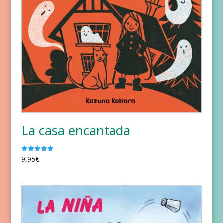
La casa encantada
9,95
€
Valorado
con
5.00
de 5