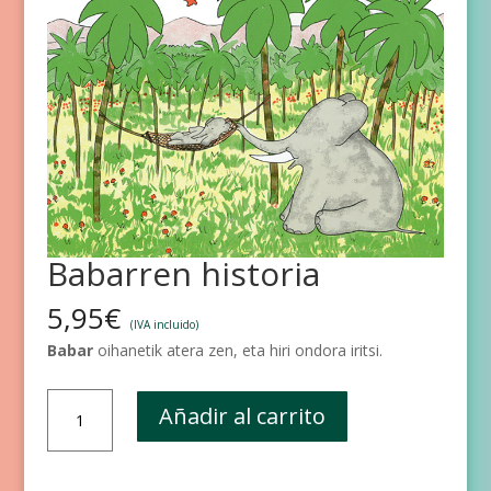
Babarren historia
5,95
€
(IVA incluido)
Babar
oihanetik atera zen, eta hiri ondora iritsi.
Babarren
Añadir al carrito
historia
cantidad