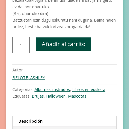
bezalakoak! Agian, belarridun diadema bat jarriz gero,
ez da inor ohartuko…
(Bai, ohartuko dira)
Batzuetan ezin dugu eskuratu nahi duguna. Baina haien
ordez, beste batzuk lortzea zoragarria da!
Bittori
Añadir al carrito
eta
wombat
cantidad
Autor:
BELOTE, ASHLEY
Categorías:
Álbumes ilustrados
,
Libros en euskera
Etiquetas:
Brujas
,
Halloween
,
Mascotas
Descripción