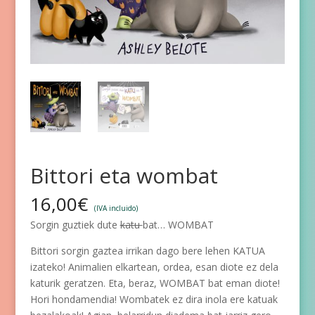
Bittori eta wombat
16,00
€
(IVA incluido)
Sorgin guztiek dute
katu
bat… WOMBAT
Bittori sorgin gaztea irrikan dago bere lehen KATUA
izateko! Animalien elkartean, ordea, esan diote ez dela
katurik geratzen. Eta, beraz, WOMBAT bat eman diote!
Hori hondamendia! Wombatek ez dira inola ere katuak