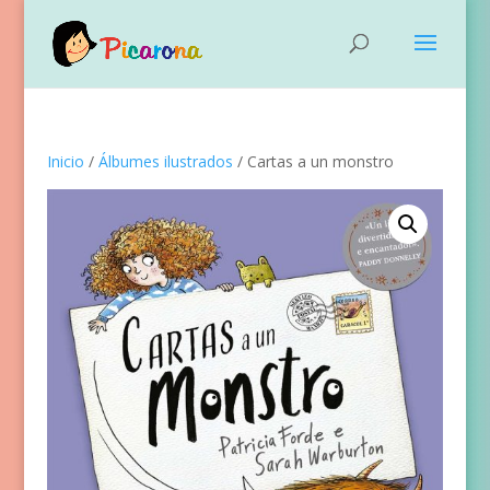
Inicio
/
Álbumes ilustrados
/ Cartas a un monstro