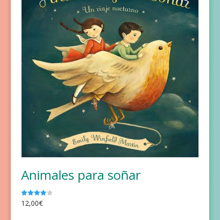
Animales para soñar
12,00
€
Valorado
con
4.00
de 5