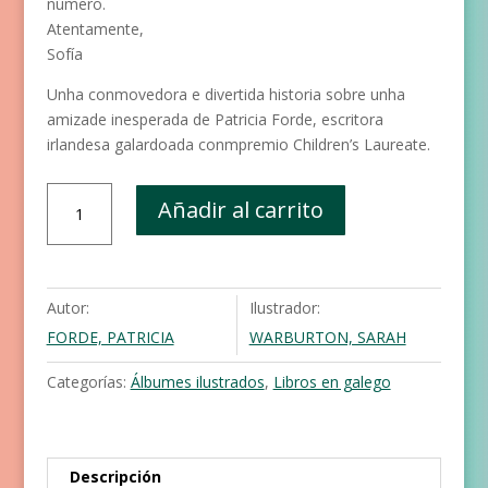
número.
Atentamente,
Sofía
Unha conmovedora e divertida historia sobre unha
amizade inesperada de Patricia Forde, escritora
irlandesa galardoada conmpremio Children’s Laureate.
Cartas
Añadir al carrito
a
un
monstro
cantidad
Autor:
Ilustrador:
FORDE, PATRICIA
WARBURTON, SARAH
Categorías:
Álbumes ilustrados
,
Libros en galego
Descripción