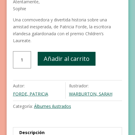
Atentamente,
Sophie
Una conmovedora y divertida historia sobre una
amistad inesperada, de Patricia Forde, la escritora
irlandesa galardonada con el premio Children’s
Laureate.
Cartas
Añadir al carrito
a
un
monstruo
cantidad
Autor:
Ilustrador:
FORDE, PATRICIA
WARBURTON, SARAH
Categoría:
Álbumes ilustrados
Descripción