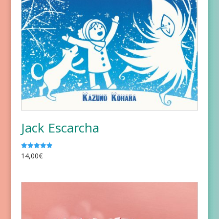
Jack Escarcha
14,00
€
Valorado
con
5.00
de 5