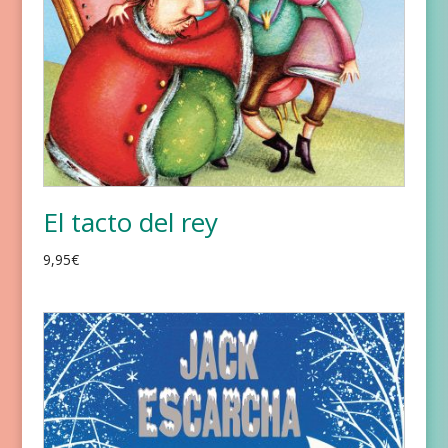
El tacto del rey
9,95
€