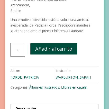
Atentament,
Sophie
Una emotiva i
divertida
història
sobre una amistat
inesperada,
de Patricia Forde, l’escriptora
irlandesa
guardonada amb el
premi Children»s Laureate.
Cartes
Añadir al carrito
a
un
monstre
cantidad
Autor:
Ilustrador:
FORDE, PATRICIA
WARBURTON, SARAH
Categorías:
Álbumes ilustrados
,
Llibres en català
Descripción