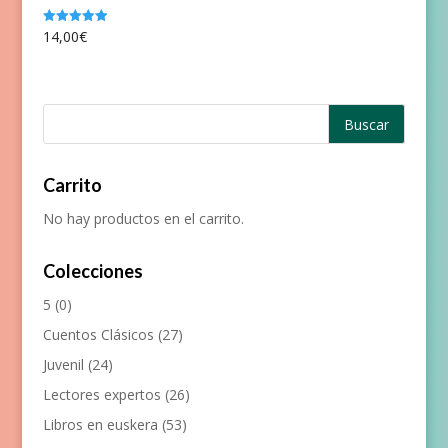
14,00
€
Valorado
con
5.00
de 5
Carrito
No hay productos en el carrito.
Colecciones
5
(0)
Cuentos Clásicos
(27)
Juvenil
(24)
Lectores expertos
(26)
Libros en euskera
(53)