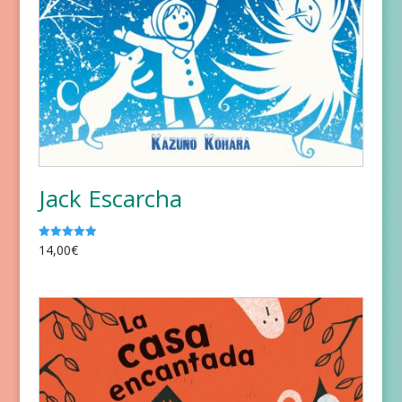
Jack Escarcha
14,00
€
Valorado
con
5.00
de 5