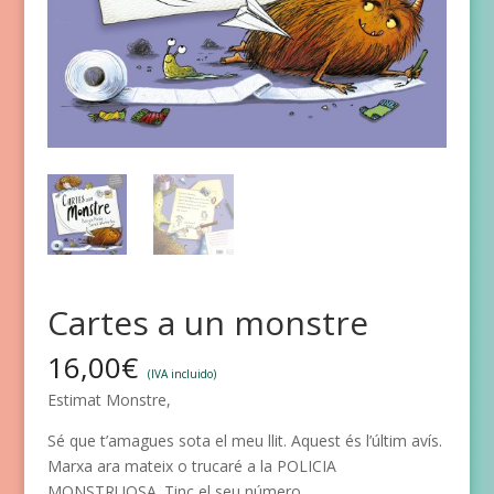
Cartes a un monstre
16,00
€
(IVA incluido)
Estimat Monstre,
Sé que t’amagues sota el meu llit.
Aquest és l’últim avís.
Marxa ara
mateix o trucaré a la
POLICIA
MONSTRUOSA
. Tinc el
seu número.