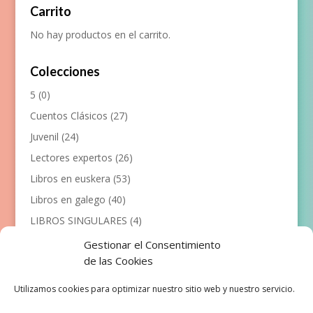
Carrito
No hay productos en el carrito.
Colecciones
5
(0)
Cuentos Clásicos
(27)
Juvenil
(24)
Lectores expertos
(26)
Libros en euskera
(53)
Libros en galego
(40)
LIBROS SINGULARES
(4)
Llibres en català
(117)
Gestionar el Consentimiento
de las Cookies
Manualidades
(53)
Primeros lectores
(101)
Utilizamos cookies para optimizar nuestro sitio web y nuestro servicio.
Próximas Publicaciones
(12)