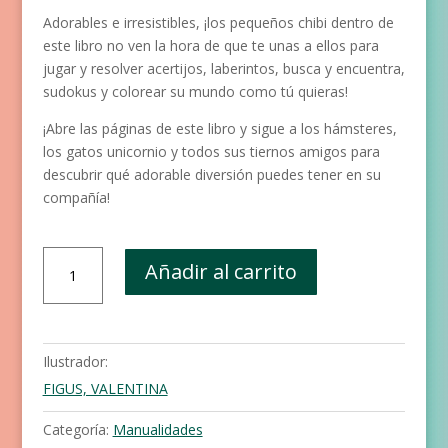
Adorables e irresistibles, ¡los pequeños chibi dentro de
este libro no ven la hora de que te unas a ellos para
jugar y resolver acertijos, laberintos, busca y encuentra,
sudokus y colorear su mundo como tú quieras!
¡Abre las páginas de este libro y sigue a los hámsteres,
los gatos unicornio y todos sus tiernos amigos para
descubrir qué adorable diversión puedes tener en su
compañía!
Chibi
Añadir al carrito
-
Cuaderno
de
personajes
Ilustrador:
adorables
FIGUS, VALENTINA
cantidad
Categoría:
Manualidades