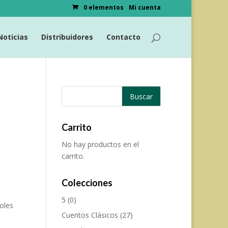
0 elementos
Mi cuenta
Noticias
Distribuidores
Contacto
Carrito
No hay productos en el
carrito.
Colecciones
5
(0)
boles
Cuentos Clásicos
(27)