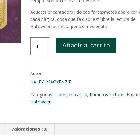
sempre són on menys t’ho esperes!
Aquests encantadors i dolços fantasmetes apareixen 
cada pàgina, cosa que fa d’aquest llibre la lectura de
Halloween perfecta per als més petits.
Com
Añadir al carrito
amagar
a
un
fantasma
Autor:
cantidad
HALEY, MACKENZIE
Categorías:
Llibres en català
,
Primeros lectores
Etique
Halloween
Valoraciones (0)