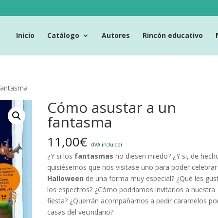
Inicio
Catálogo
Autores
Rincón educativo
fantasma
Cómo asustar a un
fantasma
11,00
€
(IVA incluido)
¿Y si los
fantasmas
no diesen miedo? ¿Y si, de hech
quisiésemos que nos visitase uno para poder celebrar
Halloween
de una forma muy especial? ¿Qué les gus
los espectros? ¿Cómo podríamos invitarlos a nuestra
fiesta? ¿Querrán acompañarnos a pedir caramelos por
casas del vecindario?