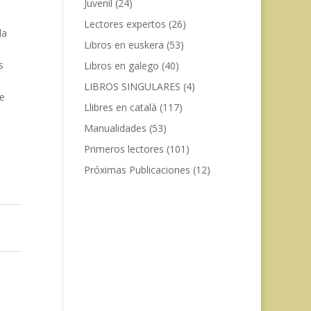
Juvenil
(24)
n
Lectores expertos
(26)
da
Libros en euskera
(53)
s
Libros en galego
(40)
LIBROS SINGULARES
(4)
de
Llibres en català
(117)
Manualidades
(53)
Primeros lectores
(101)
Próximas Publicaciones
(12)