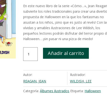
En este nuevo libro de la serie «Cómo…», Jean Reaga
subvierte los roles tradicionales para crear una diverti
propuesta de Halloween en la que los fantasmas no
asustan a los niños, ¡sino que es justo al revés! Con la
vívidas y amables ilustraciones de Lee Wildish, los
pequeños lectores podrán disfrutar del terror propio 
Halloween… ¡sin pasar ni una pizca de miedo!
Cómo
Añadir al carrito
asustar
a
un
fantasma
Autor:
Ilustrador:
cantidad
REAGAN, JEAN
WILDISH, LEE
Categoría:
Álbumes ilustrados
Etiqueta:
Halloween