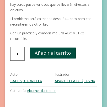
hay otros pasos valiosos que os llevarán directos al
objetivo.
El problema será calmarlos después… pero para eso
necesitaremos otro libro.
Con un práctico y comodísimo ENFADÓMETRO
recortable.
Cómo
Añadir al carrito
hacer
enfadar
a
mamá
Autor:
Ilustrador:
y
BALLIN, GABRIELLA
APARICIO CATALÀ, ANNA
a
papá
Categoría:
Álbumes ilustrados
cantidad