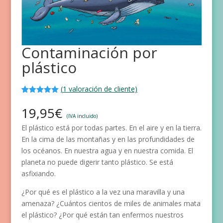
Contaminación por
plástico
(
1
valoración de cliente)
Valorado
1
con
5.00
de
19,95
€
5 en base
(IVA incluido)
a
valoración
El plástico está por todas partes. En el aire y en la tierra.
de un
cliente
En la cima de las montañas y en las profundidades de
los océanos. En nuestra agua y en nuestra comida. El
planeta no puede digerir tanto plástico. Se está
asfixiando.
¿Por qué es el plástico a la vez una maravilla y una
amenaza? ¿Cuántos cientos de miles de animales mata
el plástico? ¿Por qué están tan enfermos nuestros