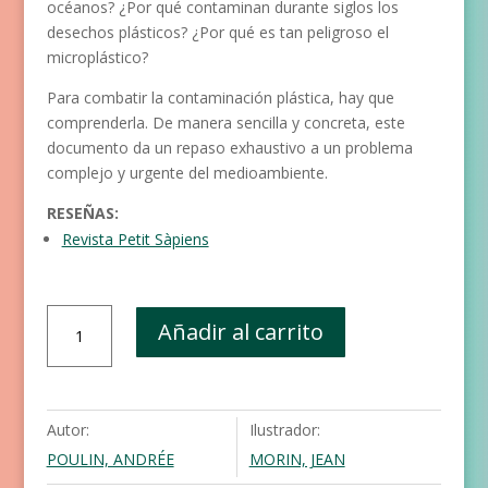
océanos? ¿Por qué contaminan durante siglos los
desechos plásticos? ¿Por qué es tan peligroso el
microplástico?
Para combatir la contaminación plástica, hay que
comprenderla. De manera sencilla y concreta, este
documento da un repaso exhaustivo a un problema
complejo y urgente del medioambiente.
RESEÑAS:
Revista Petit Sàpiens
Contaminación
Añadir al carrito
por
plástico
cantidad
Autor:
Ilustrador:
POULIN, ANDRÉE
MORIN, JEAN