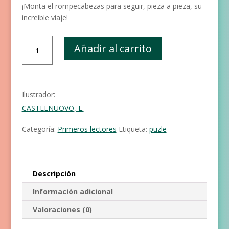
¡Monta el rompecabezas para seguir, pieza a pieza, su
increíble viaje!
Convertirse
Añadir al carrito
en
flor
cantidad
Ilustrador:
CASTELNUOVO, E.
Categoría:
Primeros lectores
Etiqueta:
puzle
Descripción
Información adicional
Valoraciones (0)