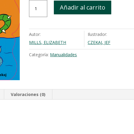
Cuernos,
Añadir al carrito
colas
pinchos
y
garras
Autor:
Ilustrador:
cantidad
MILLS, ELIZABETH
CZEKAJ, JEF
Categoría:
Manualidades
Valoraciones (0)