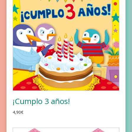
¡Cumplo 3 años!
4,90
€