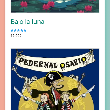
Bajo la luna
19,00
€
Valorado
con
5.00
de 5