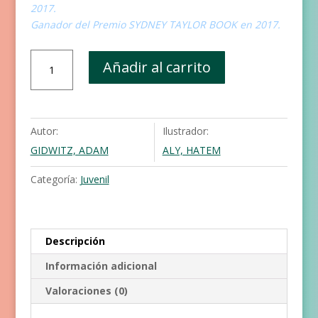
2017.
Ganador del Premio SYDNEY TAYLOR BOOK en 2017.
El
Añadir al carrito
relato
del
inquisidor
cantidad
Autor:
Ilustrador:
GIDWITZ, ADAM
ALY, HATEM
Categoría:
Juvenil
Descripción
Información adicional
Valoraciones (0)